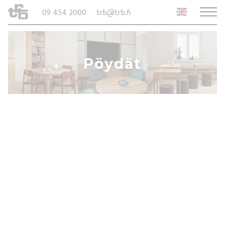
09 454 2000
trb@trb.fi
Pöydät