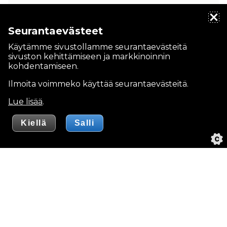
Seurantaevästeet
Käytämme sivustollamme seurantaevästeitä
sivuston kehittämiseen ja markkinoinnin
kohdentamiseen.
Ilmoita voimmeko käyttää seurantaevästeitä.
Lue lisää
.
T.R. Björkbom-Trading Oy Ab
Puhelin
09 454 2000