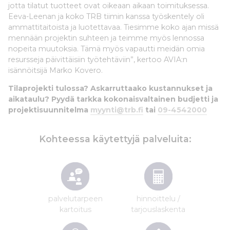
jotta tilatut tuotteet ovat oikeaan aikaan toimituksessa.
Eeva-Leenan ja koko TRB tiimin kanssa työskentely oli
ammattitaitoista ja luotettavaa. Tiesimme koko ajan missä
mennään projektin suhteen ja teimme myös lennossa
nopeita muutoksia. Tämä myös vapautti meidän omia
resursseja päivittäisiin työtehtäviin”, kertoo AVIA:n
isännöitsijä Marko Kovero.
Tilaprojekti tulossa? Askarruttaako kustannukset ja
aikataulu? Pyydä tarkka kokonaisvaltainen budjetti ja
projektisuunnitelma
myynti@trb.fi
tai
09-4542000
Kohteessa käytettyjä palveluita:
palvelutarpeen
hinnoittelu /
kartoitus
tarjouslaskenta