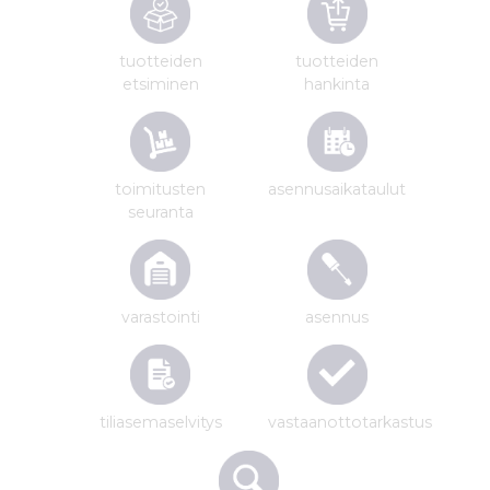
tuotteiden
tuotteiden
etsiminen
hankinta
toimitusten
asennus­aikataulut
seuranta
varastointi
asennus
tiliasemaselvitys
vastaanottotarkastus