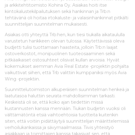
ja arkkitehtitoimisto Kohina Oy. Asiakas hoiti itse
kiintokalustekilpailutuksen sekä hankinnan ja Trb:n
tehtävänä oli hoitaa irtokaluste- ja valaisinhankinnat pitkälti
suunnittelijan suunnitelman mukaisesti.
Asiakas otti yhteyttä Trb:hen, kun tiesi tiukalla aikataululla
varustetun hankkeen olevan tulossa. Käytettävissä oleva
budjetti tulisi tuottamaan haasteita, jolloin Trb:n laajat
ostoverkostot, monipuolinen tuoteosaaminen sekä
pitkäaikaiset ostosuhteet olisivat kullan arvoisia. Hyvät
kokemukset aiemman Avia Real Estate -projektin pohjalta
vaikuttivat siihen, että Trb valittiin kumppaniksi myös Avia
Wing -projektiin.
Suunnittelutoimiston alkuperäisen suunnitelman henkeä ja
laatutasoa haluttiin seurata mahdollisimman tarkasti.
Keskeistä oli se, että koko ajan tiedettiin missä
kustannusten kanssa mennään. Tiukan budjetin vuoksi oli
välttämätöntä etsiä vaihtoehtoisia tuotteita kuitenkin
siten, että voitiin pidättäytyä suunnittelijan määrittelemissä
verhoilukankaissa ja sävymaailmassa. Tiivis yhteistyö
asiakkaan ja toimittajien kanssa takasivat sen, että