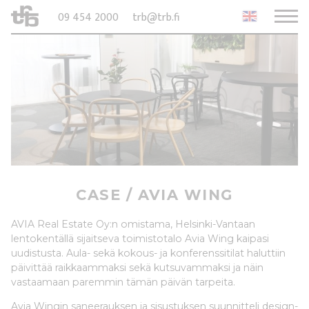
09 454 2000
trb@trb.fi
CASE /
AVIA WING
AVIA Real Estate Oy:n omistama, Helsinki-Vantaan
lentokentällä sijaitseva toimistotalo Avia Wing kaipasi
uudistusta. Aula- sekä kokous- ja konferenssitilat haluttiin
päivittää raikkaammaksi sekä kutsuvammaksi ja näin
vastaamaan paremmin tämän päivän tarpeita.
Avia Wingin saneerauksen ja sisustuksen suunnitteli design-