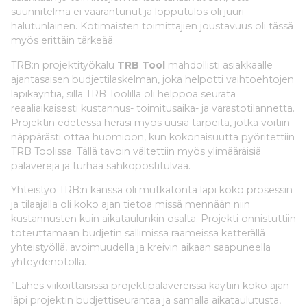
suunnitelma ei vaarantunut ja lopputulos oli juuri
halutunlainen. Kotimaisten toimittajien joustavuus oli tässä
myös erittäin tärkeää.
TRB:n projektityökalu
TRB Tool
mahdollisti asiakkaalle
ajantasaisen budjettilaskelman, joka helpotti vaihtoehtojen
läpikäyntiä, sillä TRB Toolilla oli helppoa seurata
reaaliaikaisesti kustannus- toimitusaika- ja varastotilannetta.
Projektin edetessä heräsi myös uusia tarpeita, jotka voitiin
näppärästi ottaa huomioon, kun kokonaisuutta pyöritettiin
TRB Toolissa. Tällä tavoin vältettiin myös ylimääräisiä
palavereja ja turhaa sähköpostitulvaa.
Yhteistyö TRB:n kanssa oli mutkatonta läpi koko prosessin
ja tilaajalla oli koko ajan tietoa missä mennään niin
kustannusten kuin aikataulunkin osalta. Projekti onnistuttiin
toteuttamaan budjetin sallimissa raameissa ketterällä
yhteistyöllä, avoimuudella ja kreivin aikaan saapuneella
yhteydenotolla.
”Lähes viikoittaisissa projektipalavereissa käytiin koko ajan
läpi projektin budjettiseurantaa ja samalla aikataulutusta,