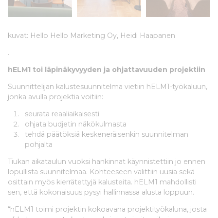
kuvat: Hello Hello Marketing Oy, Heidi Haapanen
.
hELM1 toi läpinäkyvyyden ja ohjattavuuden projektiin
Suunnittelijan kalustesuunnitelma vietiin hELM1-työkaluun,
jonka avulla projektia voitiin:
seurata reaaliaikaisesti
ohjata budjetin näkökulmasta
tehdä päätöksiä keskeneräisenkin suunnitelman
pohjalta
Tiukan aikataulun vuoksi hankinnat käynnistettiin jo ennen
lopullista suunnitelmaa. Kohteeseen valittiin uusia sekä
osittain myös kierrätettyjä kalusteita. hELM1 mahdollisti
sen, että kokonaisuus pysyi hallinnassa alusta loppuun.
“hELM1 toimi projektin kokoavana projektityökaluna, josta