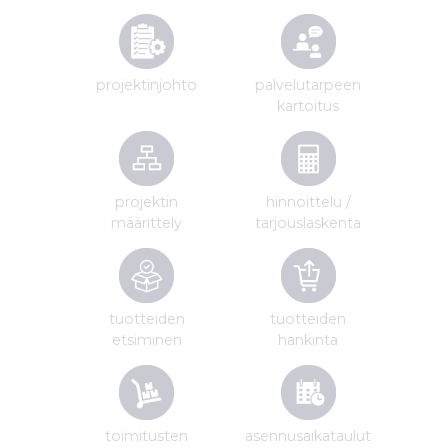
projektinjohto
palvelutarpeen
kartoitus
projektin
hinnoittelu /
määrittely
tarjouslaskenta
tuotteiden
tuotteiden
etsiminen
hankinta
toimitusten
asennus­aikataulut