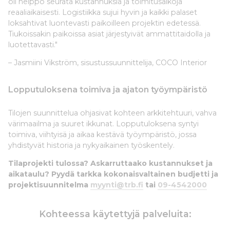
oli helppo seurata kustannuksia ja toimitusaikoja
reaaliaikaisesti. Logistiikka sujui hyvin ja kaikki palaset
loksahtivat luontevasti paikoilleen projektin edetessä.
Tiukoissakin paikoissa asiat järjestyivät ammattitaidolla ja
luotettavasti."
– Jasmiini Vikström, sisustussuunnittelija, COCO Interior
Lopputuloksena toimiva ja ajaton työympäristö
Tilojen suunnittelua ohjasivat kohteen arkkitehtuuri, vahva
värimaailma ja suuret ikkunat. Lopputuloksena syntyi
toimiva, viihtyisä ja aikaa kestävä työympäristö, jossa
yhdistyvät historia ja nykyaikainen työskentely.
Tilaprojekti tulossa? Askarruttaako kustannukset ja
aikataulu? Pyydä tarkka kokonaisvaltainen budjetti ja
projektisuunnitelma
myynti@trb.fi
tai
09-4542000
Kohteessa käytettyjä palveluita: