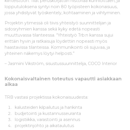
kiinteistöön. Tilat peruskorjattiin historiaa kunnioittaen, ja
lopputuloksena syntyi noin 80 työpisteen kokonaisuus,
jossa yhdistyvät työskentely, kohtaaminen ja viihtyminen.
Projektin ytimessä oli tiivis yhteistyö suunnittelijan ja
sidosryhmien kanssa sekä kyky edetä nopeasti
muuttuvassa tilanteessa. “Yhteistyö Trb:n kanssa sujui
erittäin hyvin ja ratkaisuja löydettiin nopeasti myös
haastavissa tilanteissa. Kommunikointi oli sujuvaa, ja
yhteinen näkemys löytyi helposti.”
– Jasmiini Vikström, sisustussuunnittelija, COCO Interior
Kokonaisvaltainen toteutus vapautti asiakkaan
aikaa
TRB vastasi projektissa kokonaisuudesta:
kalusteiden kilpailutus ja hankinta
budjetointi ja kustannusseuranta
logistiikka, varastointi ja asennus
projektinjohto ja aikataulutus