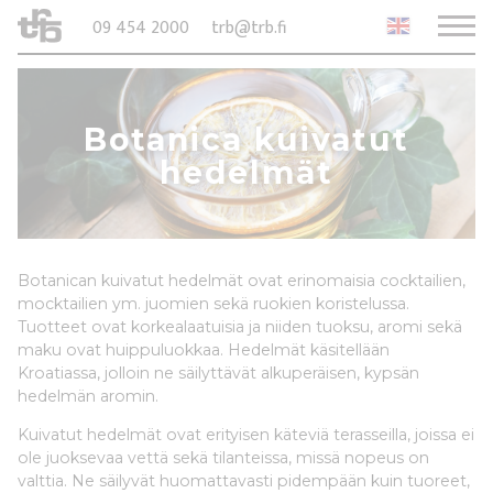
09 454 2000
trb@trb.fi
Botanica kuivatut
hedelmät
Botanican kuivatut hedelmät ovat erinomaisia cocktailien,
mocktailien ym. juomien sekä ruokien koristelussa.
Tuotteet ovat korkealaatuisia ja niiden tuoksu, aromi sekä
maku ovat huippuluokkaa. Hedelmät käsitellään
Kroatiassa, jolloin ne säilyttävät alkuperäisen, kypsän
hedelmän aromin.
Kuivatut hedelmät ovat erityisen käteviä terasseilla, joissa ei
ole juoksevaa vettä sekä tilanteissa, missä nopeus on
valttia. Ne säilyvät huomattavasti pidempään kuin tuoreet,