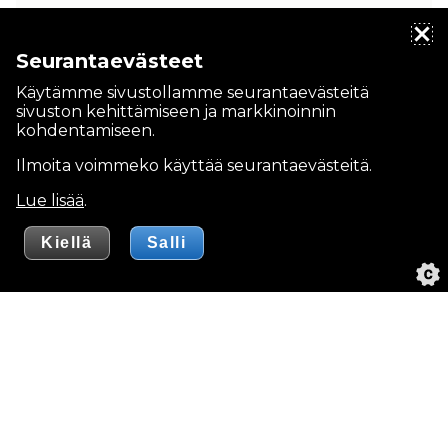
Seurantaevästeet
Käytämme sivustollamme seurantaevästeitä
sivuston kehittämiseen ja markkinoinnin
kohdentamiseen.
Ilmoita voimmeko käyttää seurantaevästeitä.
Lue lisää
.
T.R. Björkbom-Trading Oy Ab
Puhelin
09 454 2000